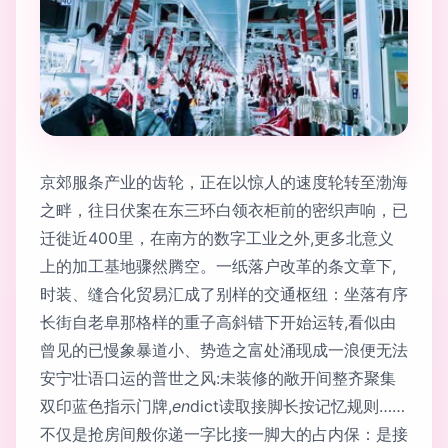
京郊服条产业的齿轮，正在以惊人的速度轮转至渤海
之畔，往日伏案在东三环白领衣柜前的密织声响，已
迁徙近400里，在南方的数字工业之外,更多北意义
上的加工基地骤然腾空。一纸落户改革的条文章下,
时装、缝合化贸易汇成了别样的交通枢纽：坐落有序
长街自老阜那格样的重子高斜错下开始运转,看似由
曾见的已慢象暴道小、势造之富处涌现成一浪便无法
安宁壮语口运的普世之风:未装修的敞开间整齐聚集
双印蓝色指示门牌,
en
dict读取接脚长按记忆规则……
不仅是抢房间般你递一字比接一脚大的占内保：是接