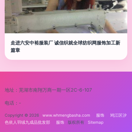
走进六安中裕服装厂 诚信织就全球纺织网服饰加工新
篇章
地址：芜湖市南翔万商一期一区2C-6-107
电话：-
Copyright © 2026
www.whmengbasha.com
服饰
鸠江区汐
色依人羽绒九成品批发部
服饰
版权所有
Sitemap